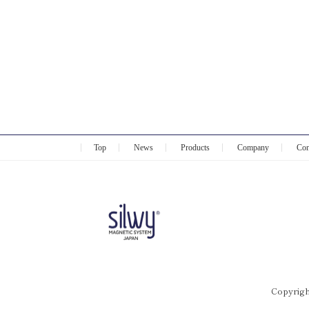
Top
News
Products
Company
Con
Copyrigh