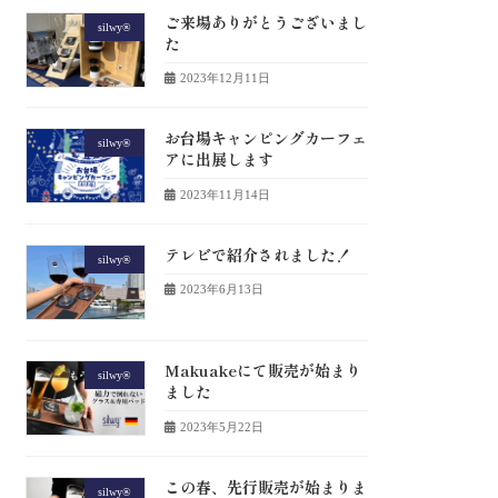
ご来場ありがとうございまし
silwy®
た
2023年12月11日
お台場キャンピングカーフェ
silwy®
アに出展します
2023年11月14日
テレビで紹介されました！
silwy®
2023年6月13日
Makuakeにて販売が始まり
silwy®
ました
2023年5月22日
この春、先行販売が始まりま
silwy®