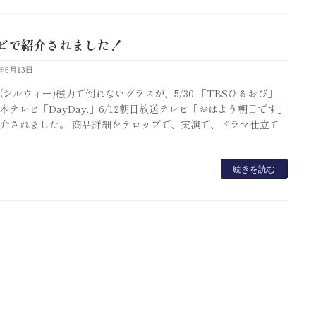
ビで紹介されました！
3年6月13日
wy®(シルウィー)磁力で倒れないグラスが、5/30 「TBSひるおび」
1日本テレビ「DayDay.」6/12朝日放送テレビ「おはよう朝日です」
介されました。 商品詳細をテロップで、実演で、ドラマ仕立て
続きを読む