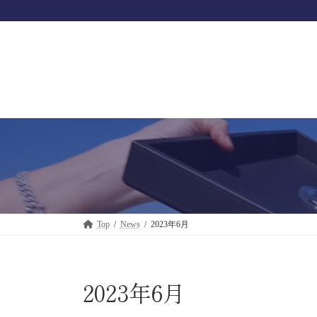
コ
ナ
ン
ビ
テ
ゲ
ン
ー
ツ
シ
へ
ョ
ス
ン
キ
に
ッ
移
プ
動
Top
News
2023年6月
2023年6月