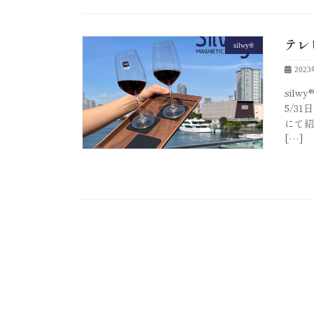
テレ
silwy®
202
sil
5/3
にて紹
[…]