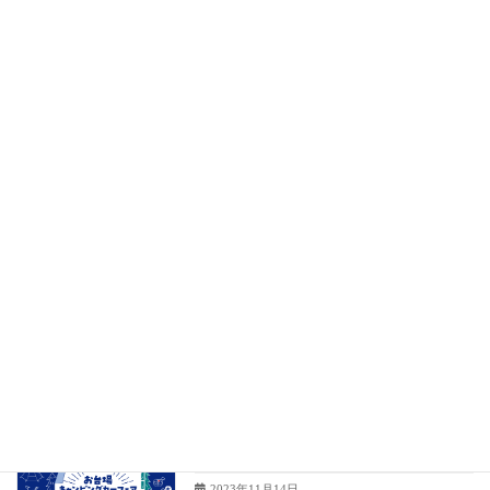
アタラシイものの応援購入サイト
Makuake（マクアケ）にて、silwy® Magnetie
System（シルウィー マグネティック システ
ム）の 販売が始まりました。 日本初上陸を記
念して、最大37％OFFでご提供し […]
続きを読む
最近の投稿
ご来場ありがとうございました
silwy®
2023年12月11日
お台場キャンピングカーフェアに出展し
silwy®
ます
2023年11月14日